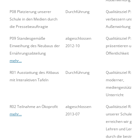
P08 Platzierung unserer
Durchführung
Qualitätsziel P: Wir
Schule in den Medien durch
verbessern unsere
die Pressebeauftragte
Außenwirkung
P09 Standesgemäße
abgeschlossen
Qualitätsziel P: Wir
Einweihung des Neubaus der
2012-10
präsentieren uns i
Ernährungsabteilung
Öffentlichkeit
mehr...
R01 Ausstattung des Altbaus
Durchführung
Qualitätsziel R:
mit Interaktiven Tafeln
moderner,
mediengestützter
Unterricht
R02 Teilnahme an Ökoprofit
abgeschlossen
Qualitätsziel R: In
mehr...
2013-07
unserer Schule
erreichen wir gute
Lehren und Lernen
durch die bestmögl