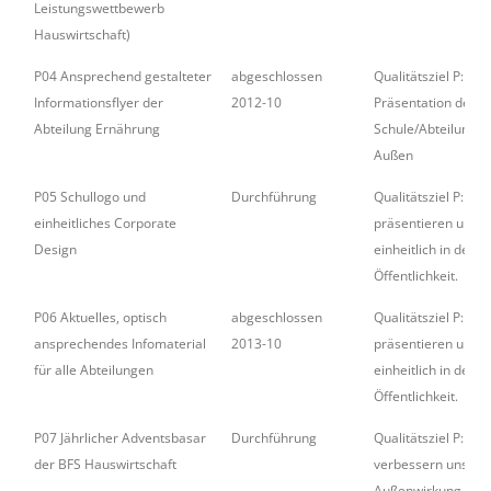
Leistungswettbewerb
Hauswirtschaft)
P04 Ansprechend gestalteter
abgeschlossen
Qualitätsziel P:
Informationsflyer der
2012-10
Präsentation der
Abteilung Ernährung
Schule/Abteilung n
Außen
P05 Schullogo und
Durchführung
Qualitätsziel P: Wir
einheitliches Corporate
präsentieren uns
Design
einheitlich in der
Öffentlichkeit.
P06 Aktuelles, optisch
abgeschlossen
Qualitätsziel P: Wir
ansprechendes Infomaterial
2013-10
präsentieren uns
für alle Abteilungen
einheitlich in der
Öffentlichkeit.
P07 Jährlicher Adventsbasar
Durchführung
Qualitätsziel P: Wir
der BFS Hauswirtschaft
verbessern unsere
Außenwirkung