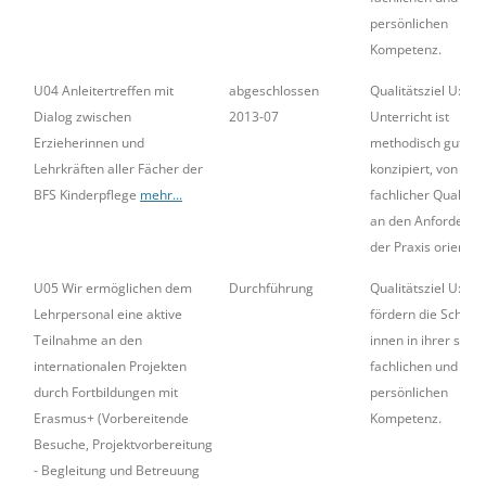
persönlichen
Kompetenz.
U04 Anleitertreffen mit
abgeschlossen
Qualitätsziel U: Un
Dialog zwischen
2013-07
Unterricht ist
Erzieherinnen und
methodisch gut
Lehrkräften aller Fächer der
konzipiert, von hoh
BFS Kinderpflege
mehr...
fachlicher Qualität
an den Anforderu
der Praxis orientier
U05 Wir ermöglichen dem
Durchführung
Qualitätsziel U: Wir
Lehrpersonal eine aktive
fördern die Schüler
Teilnahme an den
innen in ihrer sozia
internationalen Projekten
fachlichen und
durch Fortbildungen mit
persönlichen
Erasmus+ (Vorbereitende
Kompetenz.
Besuche, Projektvorbereitung
- Begleitung und Betreuung