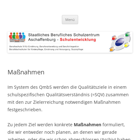
Zum
Inhalt
Schulentwicklung-online
springen
QmbS am BSZAB
Menü
Maßnahmen
Im System des QmbS werden die Qualitätsziele in einem
schulspezifischen Qualitätsverständnis (=SQV) zusammen
mit den zur Zielerreichung notwendigen Maßnahmen
festgeschrieben.
Zu jedem Ziel werden konkrete
Maßnahmen
formuliert,
die wir entweder noch planen, an denen wir gerade
arbeiten, oder die wir schon abgeschlossen (Archiv) haben.