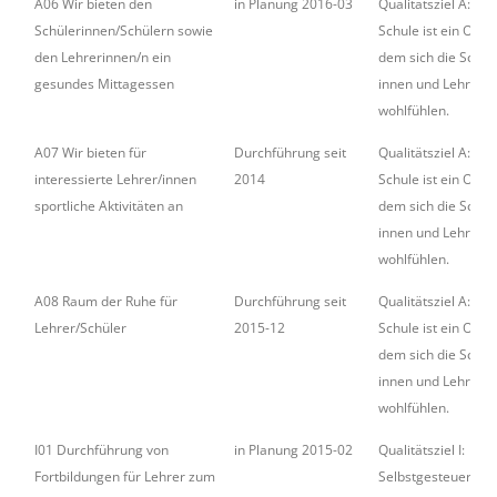
A06 Wir bieten den
in Planung 2016-03
Qualitätsziel A: Un
Schülerinnen/Schülern sowie
Schule ist ein Ort, 
den Lehrerinnen/n ein
dem sich die Schüle
gesundes Mittagessen
innen und Lehrer/-
wohlfühlen.
A07 Wir bieten für
Durchführung seit
Qualitätsziel A: Un
interessierte Lehrer/innen
2014
Schule ist ein Ort, 
sportliche Aktivitäten an
dem sich die Schüle
innen und Lehrer/-
wohlfühlen.
A08 Raum der Ruhe für
Durchführung seit
Qualitätsziel A: Un
Lehrer/Schüler
2015-12
Schule ist ein Ort, 
dem sich die Schüle
innen und Lehrer/-
wohlfühlen.
I01 Durchführung von
in Planung 2015-02
Qualitätsziel I:
Fortbildungen für Lehrer zum
Selbstgesteuertes