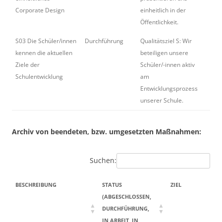
Corporate Design
einheitlich in der
Öffentlichkeit.
S03 Die Schüler/innen
Durchführung
Qualitätsziel S: Wir
Erg
kennen die aktuellen
beteiligen unsere
Ziele der
Schüler/-innen aktiv
Schulentwicklung
am
Entwicklungsprozess
unserer Schule.
Archiv von beendeten, bzw. umgesetzten Maßnahmen:
Suchen:
BESCHREIBUNG
STATUS
ZIEL
(ABGESCHLOSSEN,
DURCHFÜHRUNG,
IN ARBEIT, IN