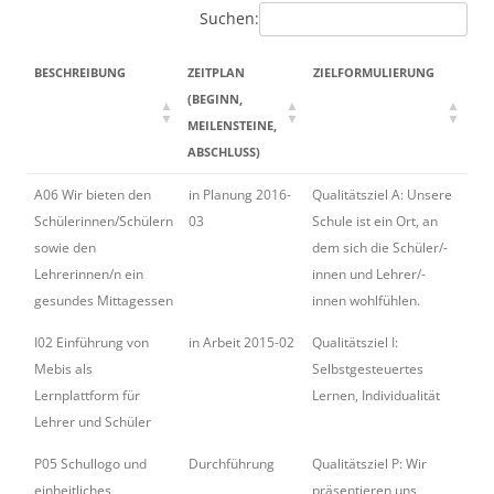
Suchen:
BESCHREIBUNG
ZEITPLAN
ZIELFORMULIERUNG
QU
(BEGINN,
- 
MEILENSTEINE,
ABSCHLUSS)
BESCHREIBUNG
ZEITPLAN
ZIELFORMULIERUNG
QUA
A06 Wir bieten den
in Planung 2016-
Qualitätsziel A: Unsere
Rah
(BEGINN,
- M
Schülerinnen/Schülern
03
Schule ist ein Ort, an
MEILENSTEINE,
sowie den
dem sich die Schüler/-
ABSCHLUSS)
Lehrerinnen/n ein
innen und Lehrer/-
gesundes Mittagessen
innen wohlfühlen.
I02 Einführung von
in Arbeit 2015-02
Qualitätsziel I:
Unte
Mebis als
Selbstgesteuertes
Erz
Lernplattform für
Lernen, Individualität
Lehrer und Schüler
P05 Schullogo und
Durchführung
Qualitätsziel P: Wir
Rah
einheitliches
präsentieren uns