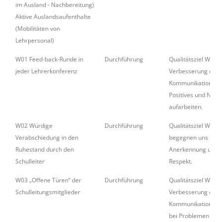
im Ausland - Nachbereitung)
Aktive Auslandsaufenthalte
(Mobilitäten von
Lehrpersonal)
W01 Feed-back-Runde in
Durchführung
Qualitätsziel W:
jeder Lehrerkonferenz
Verbesserung der
Kommunikation.
Positives und Nega
aufarbeiten.
W02 Würdige
Durchführung
Qualitätsziel W: Wi
Verabschiedung in den
begegnen uns mit
Ruhestand durch den
Anerkennung und
Schulleiter
Respekt.
W03 „Offene Türen“ der
Durchführung
Qualitätsziel W:
Schulleitungsmitglieder
Verbesserung der
Kommunikation - Hi
bei Problemen