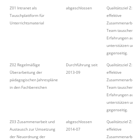
Z01 Intranet als
abgeschlossen
Qualitätsziel Z: Für
Tauschplattform für
effektive
Unterrichtsmaterial
Zusammenarbeit i
Team tauschen wir
Erfahrungen aus u
unterstützen uns
gegenseitig.
Z02 Regelmäßige
Durchführung seit
Qualitätsziel Z: Für
Überarbeitung der
2013-09
effektive
pädagogischen Jahrespläne
Zusammenarbeit i
in den Fachbereichen
Team tauschen wir
Erfahrungen aus u
unterstützen uns
gegenseitig.
Z03 Zusammenarbeit und
abgeschlossen
Qualitätsziel Z: Für
Austausch zur Umsetzung
2014-07
effektive
der Neuordnung der
Zusammenarbeit i