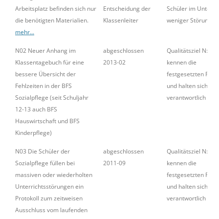
Arbeitsplatz befinden sich nur
Entscheidung der
Schüler im Unterric
die benötigten Materialien.
Klassenleiter
weniger Störungen
mehr...
N02 Neuer Anhang im
abgeschlossen
Qualitätsziel N: All
Klassentagebuch für eine
2013-02
kennen die
bessere Übersicht der
festgesetzten Rege
Fehlzeiten in der BFS
und halten sich
Sozialpflege (seit Schuljahr
verantwortlich dar
12-13 auch BFS
Hauswirtschaft und BFS
Kinderpflege)
N03 Die Schüler der
abgeschlossen
Qualitätsziel N: All
Sozialpflege füllen bei
2011-09
kennen die
massiven oder wiederholten
festgesetzten Rege
Unterrichtsstörungen ein
und halten sich
Protokoll zum zeitweisen
verantwortlich dar
Ausschluss vom laufenden