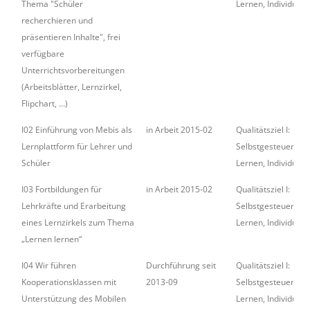
Thema "Schüler
Lernen, Individualit
recherchieren und
präsentieren Inhalte", frei
verfügbare
Unterrichtsvorbereitungen
(Arbeitsblätter, Lernzirkel,
Flipchart, …)
I02 Einführung von Mebis als
in Arbeit 2015-02
Qualitätsziel I:
Lernplattform für Lehrer und
Selbstgesteuertes
Schüler
Lernen, Individualit
I03 Fortbildungen für
in Arbeit 2015-02
Qualitätsziel I:
Lehrkräfte und Erarbeitung
Selbstgesteuertes
eines Lernzirkels zum Thema
Lernen, Individualit
„Lernen lernen“
I04 Wir führen
Durchführung seit
Qualitätsziel I:
Kooperationsklassen mit
2013-09
Selbstgesteuertes
Unterstützung des Mobilen
Lernen, Individualit