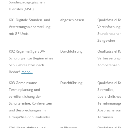
Sonderpädagogischen
Dienstes (MSD)
K01 Digitale Stunden- und
abgeschlossen
Qualitätsziel K:
Vertretungsplanerstellung
Vereinfachung der
mit GP Untis
Stundenplanarbeit 
Zeitgewinn
K02 Regelmäßige EDV-
Durchführung
Qualitätsziel K:
Schulungen zu Beginn eines
Verbesserung der 
Schuljahres bzw. nach
Kompetenzen
Bedarf.
mehr...
K03 Gemeinsame
Durchführung
Qualitätsziel K:
Terminplanung und -
Sinnvolles,
veröffentlichung der
übersichtliches
Schultermine, Konferenzen
Terminmanageme
und Besprechungen im
Absprache von
GroupWise-Schulkalender
Terminen
K04 Übersichtliche und
in Planung
Qualitätsziel K: