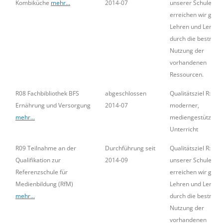
Kombiküche
mehr...
2014-07
unserer Schule
erreichen wir gute
Lehren und Lernen
durch die bestmögl
Nutzung der
vorhandenen
Ressourcen.
R08 Fachbibliothek BFS
abgeschlossen
Qualitätsziel R:
Ernährung und Versorgung
2014-07
moderner,
mehr...
mediengestützter
Unterricht
R09 Teilnahme an der
Durchführung seit
Qualitätsziel R: An
Qualifikation zur
2014-09
unserer Schule
Referenzschule für
erreichen wir gute
Medienbildung (RfM)
Lehren und Lernen
mehr...
durch die bestmögl
Nutzung der
vorhandenen