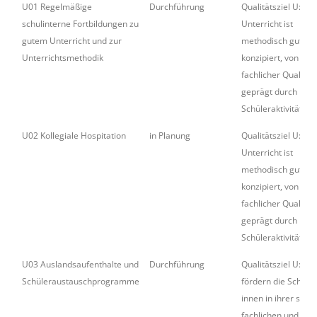
U01 Regelmäßige
Durchführung
Qualitätsziel U: Un
schulinterne Fortbildungen zu
Unterricht ist
gutem Unterricht und zur
methodisch gut
Unterrichtsmethodik
konzipiert, von hoh
fachlicher Qualität
geprägt durch hoh
Schüleraktivität.
U02 Kollegiale Hospitation
in Planung
Qualitätsziel U: Un
Unterricht ist
methodisch gut
konzipiert, von hoh
fachlicher Qualität
geprägt durch hoh
Schüleraktivität.
U03 Auslandsaufenthalte und
Durchführung
Qualitätsziel U: Wir
Schüleraustauschprogramme
fördern die Schüler
innen in ihrer sozia
fachlichen und