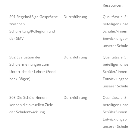
Ressourcen.
S01 Regelmäßige Gespräche
Durchführung
Qualitätsziel S: Wir
zwischen
beteiligen unsere
Schulleitung/Kollegium und
Schüler/-innen akt
der SMV
Entwicklungsproze
unserer Schule.
S02 Evaluation der
Durchführung
Qualitätsziel S: Wir
Schülermeinungen zum
beteiligen unsere
Unterricht der Lehrer (Feed-
Schüler/-innen akt
back-Bögen)
Entwicklungsproze
unserer Schule.
S03 Die Schüler/innen
Durchführung
Qualitätsziel S: Wir
kennen die aktuellen Ziele
beteiligen unsere
der Schulentwicklung
Schüler/-innen akt
Entwicklungsproze
unserer Schule.