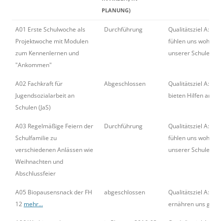
PLANUNG)
BESCHREIBUNG
STATUS
ZIEL
A01 Erste Schulwoche als
Durchführung
Qualitätsziel A: Wir
(ABGESCHLOSSEN,
Projektwoche mit Modulen
fühlen uns wohl an
DURCHFÜHRUNG,
zum Kennenlernen und
unserer Schule.
IN ARBEIT, IN
"Ankommen"
PLANUNG)
A02 Fachkraft für
Abgeschlossen
Qualitätsziel A: Wir
Jugendsozialarbeit an
bieten Hilfen an.
Schulen (JaS)
A03 Regelmäßige Feiern der
Durchführung
Qualitätsziel A: Wir
Schulfamilie zu
fühlen uns wohl an
verschiedenen Anlässen wie
unserer Schule.
Weihnachten und
Abschlussfeier
A05 Biopausensnack der FH
abgeschlossen
Qualitätsziel A: Wir
12
mehr...
ernähren uns gesu