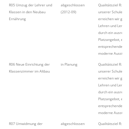
R05 Umzug der Lehrer und
abgeschlossen
Qualitätsziel R: In
Klassen in den Neubau
(2012-09)
unserer Schule
Ernährung
erreichen wir gute
Lehren und Lernen
durch ein ausreic
Platzangebot, eine
entsprechende
moderne Ausstattu
R06 Neue Einrichtung der
in Planung
Qualitätsziel R: In
Klassenzimmer im Altbau
unserer Schule
erreichen wir gute
Lehren und Lernen
durch ein ausreic
Platzangebot, eine
entsprechende
moderne Ausstattu
R07 Umwidmung der
abgeschlossen
Qualitätsziel R: In