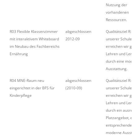
Nutzung der
vorhandenen
Ressourcen.
R03 Flexible Klassenzimmer
abgeschlossen
Qualitätsziel R: In
mit interaktivem Whiteboard
2012-09
unserer Schule
im Neubau des Fachbereichs
erreichen wir gute
Ernährung
Lehren und Lernen
durch eine modern
Ausstattung.
R04 MNE-Raum neu
abgeschlossen
Qualitätsziel R: In
eingerichtet in der BFS für
(2010-09)
unserer Schule
Kinderpflege
erreichen wir gute
Lehren und Lernen
durch ein ausreic
Platzangebot, eine
entsprechende
moderne Ausstattu