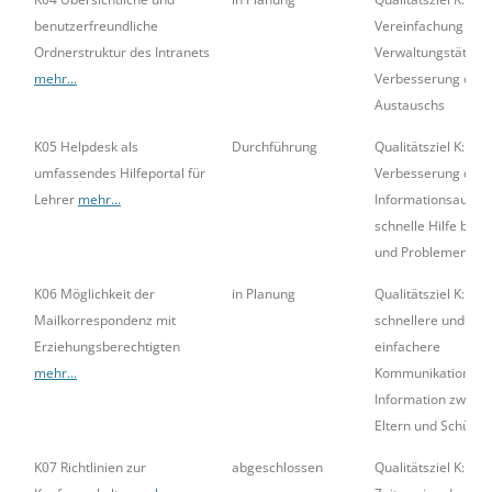
benutzerfreundliche
Vereinfachung der
Ordnerstruktur des Intranets
Verwaltungstätigke
mehr...
Verbesserung des
Austauschs
K05 Helpdesk als
Durchführung
Qualitätsziel K:
umfassendes Hilfeportal für
Verbesserung des
Lehrer
mehr...
Informationsausta
schnelle Hilfe bei 
und Problemen
K06 Möglichkeit der
in Planung
Qualitätsziel K:
Mailkorrespondenz mit
schnellere und
Erziehungsberechtigten
einfachere
mehr...
Kommunikation un
Information zwisc
Eltern und Schüler
K07 Richtlinien zur
abgeschlossen
Qualitätsziel K: