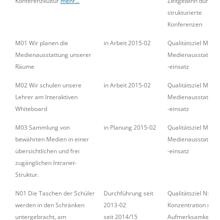
Konferenzkultur
mehr...
Zeitgewinn durch g
strukturierte
Konferenzen
M01 Wir planen die
in Arbeit 2015-02
Qualitätsziel M:
Medienausstattung unserer
Medienausstattung
Räume
-einsatz
M02 Wir schulen unsere
in Arbeit 2015-02
Qualitätsziel M:
Lehrer am Interaktiven
Medienausstattung
Whiteboard
-einsatz
M03 Sammlung von
in Planung 2015-02
Qualitätsziel M:
bewährten Medien in einer
Medienausstattung
übersichtlichen und frei
-einsatz
zugänglichen Intranet-
Struktur.
N01 Die Taschen der Schüler
Durchführung seit
Qualitätsziel N: Be
werden in den Schränken
2013-02
Konzentration und
untergebracht, am
seit 2014/15
Aufmerksamkeit d