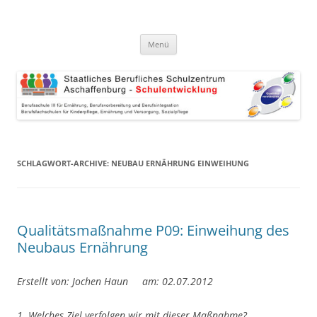
Zum
Inhalt
Schulentwicklung-online
springen
QmbS am BSZAB
Menü
SCHLAGWORT-ARCHIVE:
NEUBAU ERNÄHRUNG EINWEIHUNG
Qualitätsmaßnahme P09: Einweihung des
Neubaus Ernährung
Erstellt von: Jochen Haun am: 02.07.2012
1. Welches Ziel verfolgen wir mit dieser Maßnahme?