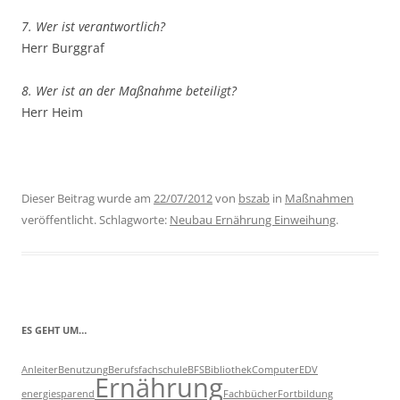
7. Wer ist verantwortlich?
Herr Burggraf
8. Wer ist an der Maßnahme beteiligt?
Herr Heim
Dieser Beitrag wurde am
22/07/2012
von
bszab
in
Maßnahmen
veröffentlicht. Schlagworte:
Neubau Ernährung Einweihung
.
ES GEHT UM…
Anleiter
Benutzung
Berufsfachschule
BFS
Bibliothek
Computer
EDV
Ernährung
energiesparend
Fachbücher
Fortbildung